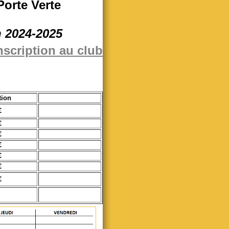
Porte Verte
n 2024-2025
inscription au club
tion
€
€
€
€
€
€
€