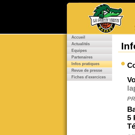
Accueil
In
Actualités
Equipes
Partenaires
Co
Infos pratiques
Revue de presse
Fiches d'exercices
Vo
la
PR
Ba
5 
Té