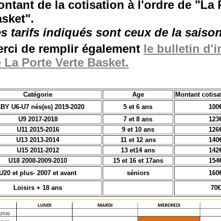
ntant de la cotisation à l'ordre de "La 
sket".
s tarifs indiqués sont ceux de la saiso
rci de remplir également
le bulletin d'
 La Porte Verte Basket.
Catégorie
Age
Montant cotisa
BY U6-U7 nés(es) 2019-2020
5 et 6 ans
100
U9 2017-2018
7 et 8 ans
123
U11 2015-2016
9 et 10 ans
126
U13 2013-2014
11 et 12 ans
140
U15 2011-2012
13 et14 ans
142
U18 2008-2009-2010
15 et 16 et 17ans
154
U20 et plus- 2007 et avant
séniors
160
Loisirs + 18 ans
70€