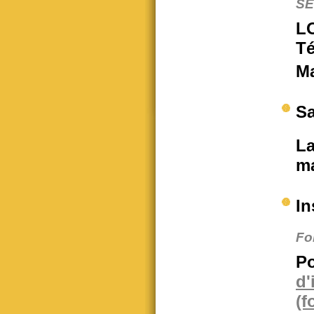
SE
L
Té
Ma
Sa
La
ma
In
Fo
Po
d
(f