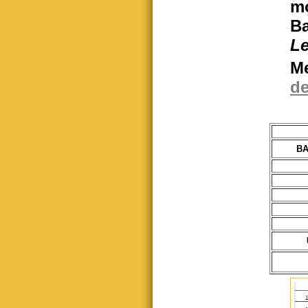
mo
Ba
Le
Me
de
BA